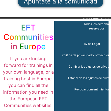
Apúntate a la comunidad
©2026 TFE.Madrid 
Todos los derechos
E
F
T
reservados
C
o
m
m
u
n
i
t
ie
s
in
E
u
r
o
p
e
Aviso Legal
Política de privacidad y protección
If you are looking
forward for trainings in
Cambiar los ajustes de privac
your own language, or a
training host in Europe,
Historial de los ajustes de priva
you can find all the
Revocar consentimientos
information you need in
the European EFT
Communities websites.