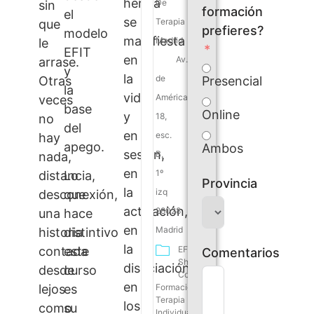
herida
De
sin
a
formación
el
se
Terapia
que
una
prefieres?
modelo
manifiesta
persona
Madrid
le
EFIT
con
en
Av.
arrase.
y
trauma
la
de
Presencial
Otras
la
desde
vida
América,
veces
el
base
Online
y
18,
no
primer
del
en
esc.
hay
momento
apego.
Ambos
sesión,
en
B,
nada,
que
en
1º
distancia,
Lo
Provincia
entra
la
izq
desconexión,
que
en
activación,
28028
una
hace
consulta
en
Madrid
historia
distintivo
hasta
la
contada
este
EFIT
el
Comentarios
Short
disociación,
punto
desde
curso
Courses
en
en
lejos
es
Formación
que
Terapia
los
como
su
Individual