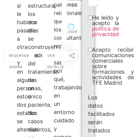
puede
patrones
si
estructura,
(EFIT)
reorganizar
relacionales
TFE
le
los
su
He leído y
Madrid
que
experiencia
hubiera
dos
acepto la
política de
emocional
los
pasado
días
450€
privacidad
con
consultantes
a
se
mayor
repiten
otra
construyen
Acepto recibir
seguridad.
sin
comunicaciones
persona.
alrededor
RESERVAR
VER
Este
comerciales
saber
Y
del
curso
sobre
AHORA
DETALLE
por
está
formaciones y
en
tratamiento
actividades de
estructurado
qué,
algunas
de
TFE Madrid
siguiendo
trabajando
personas,
un
el
en
estos
único
Los
proceso
un
dos
paciente.
datos
real
entorno
estados
No
de
facilitados
cuidado
tratamiento
se
casos
serán
[…]
y
alternan.
distintos,
tratados
seguro