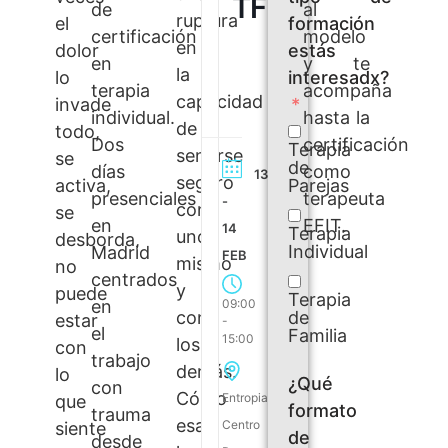
TFE
de
al
ruptura
formación
el
certificación
modelo
en
Formación
estás
dolor
en
y te
especializada
la
interesadx?
lo
terapia
acompaña
en
capacidad
invade
individual.
trabajo
hasta la
de
todo,
con
Dos
certificación
Terapia
sentirse
se
trauma
de
días
como
13
seguro
Parejas
activa,
desde
presenciales
terapeuta
-
con
el
se
en
EFIT.
14
modelo
Terapia
uno
desborda,
Individual
Madrid
EFIT
FEB
mismo
no
¿Sabes
centrados
y
puede
Terapia
de
en
09:00
con
de
estar
-
lo
el
Familia
15:00
los
que
con
trabajo
te
demás.
lo
¿Qué
con
hablo?
Cómo
Entropia
que
formato
trauma
Imagina
esa
Centro
siente
de
acompañar
desde