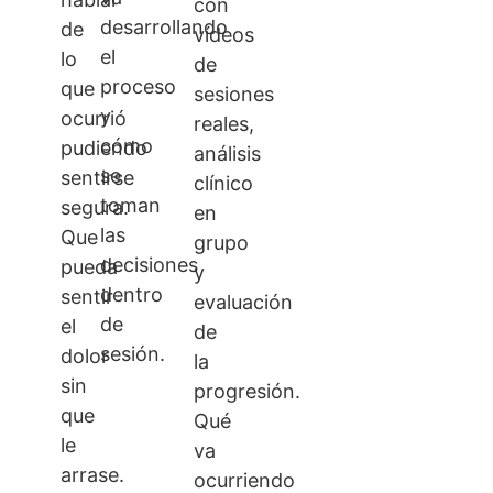
con
desarrollando
de
vídeos
el
lo
de
proceso
que
sesiones
y
ocurrió
reales,
cómo
pudiendo
análisis
se
sentirse
clínico
toman
segura.
en
las
Que
grupo
decisiones
pueda
y
dentro
sentir
evaluación
de
el
de
sesión.
dolor
la
sin
progresión.
que
Qué
le
va
arrase.
ocurriendo