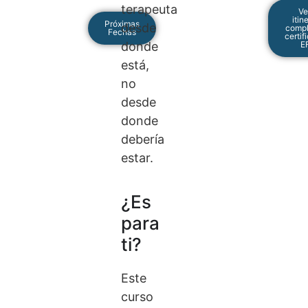
terapeuta
Ve
itin
Próximas
desde
compl
Fechas
certif
E
donde
está,
no
desde
donde
debería
estar.
¿Es
para
ti?
Este
curso