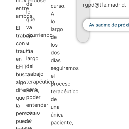
moviéndose
de
rgpd@tfe.madrid.
curso.
entre
lo
A
ambos.
que
lo
Avisadme de próx
va
El
largo
ocurriendo
trabajo
de
a
con
los
lo
trauma
dos
largo
en
días
del
EFIT
seguiremos
trabajo
busca
el
terapéutico,
algo
proceso
para
diferente,
terapéutico
poder
que
de
entender
la
una
cómo
persona
única
se
pueda
paciente,
va
hablar