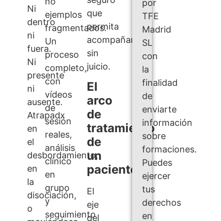
no
por
Ni
que
ejemplos
TFE
dentro
permita
fragmentados.
Madrid
ni
acompañar
Un
SL
fuera.
sin
proceso
con
Ni
juicio.
completo,
la
presente
con
finalidad
El
ni
vídeos
de
arco
ausente.
de
enviarte
de
Atrapadx
sesión
información
tratamiento
en
reales,
sobre
de
el
análisis
formaciones.
un
desbordamiento,
clínico
Puedes
paciente
en
en
ejercer
la
grupo
tus
El
disociación,
y
derechos
eje
o
seguimiento
en
del